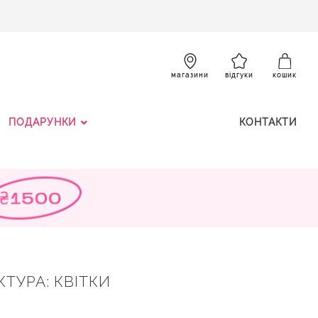
SKIP
TO
CONTENT
К
магазини
відгуки
кошик
ПОДАРУНКИ
КОНТАКТИ
КТУРА: КВІТКИ