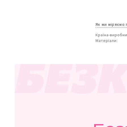
Як ми міряємо
Країна-виробни
Матеріали: