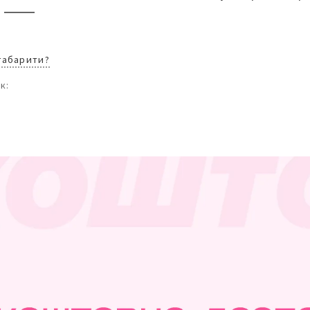
 габарити?
к: