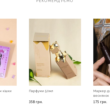
РЕКОМЕНДУЄМО
м кішки
Парфуми 50мл
Маркер д
веснянок
358 грн.
175 грн.