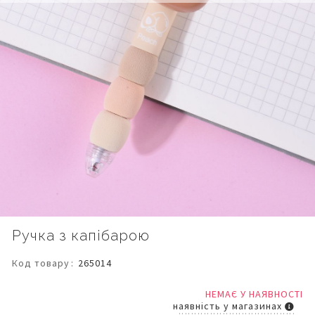
Перейти
Ручка з капібарою
до
початку
Код товару
265014
галереї
зображень
НЕМАЄ У НАЯВНОСТІ
наявність у магазинах