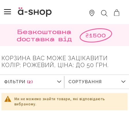
SKIP
TO
TOGGLE NAV
ПОШУК
CONTENT
КОРЗИНА ВАС МОЖЕ ЗАЦІКАВИТИ
КОЛІР: РОЖЕВИЙ, ЦІНА: ДО 50 ГРН.
ФІЛЬТРИ
ФІЛЬТРИ
СОРТУВАННЯ
Ми не можемо знайти товари, які відповідають
вибраному.