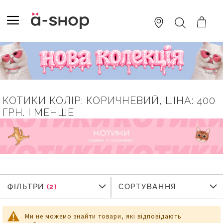
SKIP
TO
TOGGLE NAV
ПОШУК
CONTENT
КОТИКИ КОЛІР: КОРИЧНЕВИЙ, ЦІНА: 400
ГРН. І МЕНШЕ
ФІЛЬТРИ
ФІЛЬТРИ
СОРТУВАННЯ
Ми не можемо знайти товари, які відповідають