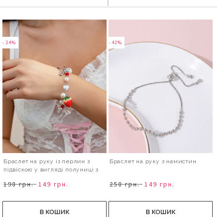
- 24%
- 42%
Браслет на руку із перлин з
Браслет на руку з намистин
підвіскою у вигляді полуниці з
бантом
198 грн.
149 грн.
258 грн.
149 грн.
В КОШИК
В КОШИК