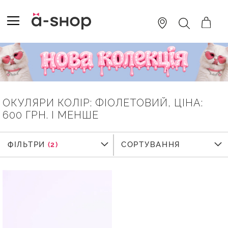
SKIP
TO
TOGGLE NAV
ПОШУК
CONTENT
ОКУЛЯРИ КОЛІР: ФІОЛЕТОВИЙ, ЦІНА:
600 ГРН. І МЕНШЕ
ФІЛЬТРИ
ФІЛЬТРИ
СОРТУВАННЯ