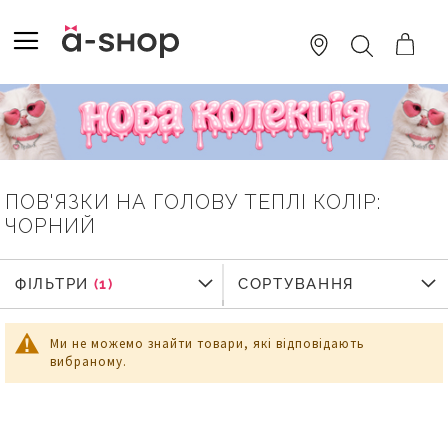
SKIP
TO
TOGGLE NAV
ПОШУК
CONTENT
ПОВ'ЯЗКИ НА ГОЛОВУ ТЕПЛІ КОЛІР:
ЧОРНИЙ
ФІЛЬТРИ
СОРТУВАННЯ
Ми не можемо знайти товари, які відповідають
вибраному.