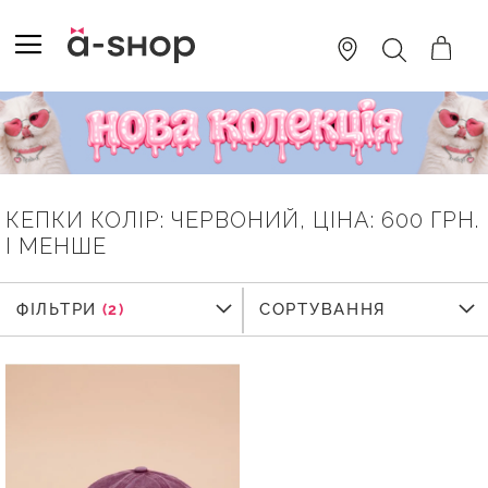
SKIP
TO
TOGGLE NAV
ПОШУК
CONTENT
КЕПКИ КОЛІР: ЧЕРВОНИЙ, ЦІНА: 600 ГРН.
І МЕНШЕ
ФІЛЬТРИ
ФІЛЬТРИ
СОРТУВАННЯ