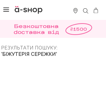
SKIP
TO
TOGGLE NAV
ПОШУК
CONTENT
РЕЗУЛЬТАТИ ПОШУКУ:
'БІЖУТЕРІЯ СЕРЕЖКИ'