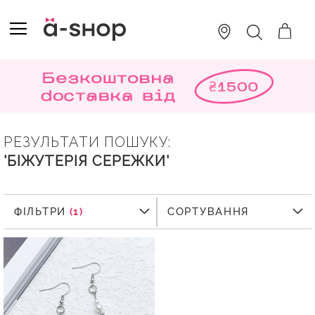
SKIP
TO
TOGGLE NAV
ПОШУК
CONTENT
РЕЗУЛЬТАТИ ПОШУКУ:
'БІЖУТЕРІЯ СЕРЕЖКИ'
ФІЛЬТРИ
ФІЛЬТРИ
СОРТУВАННЯ