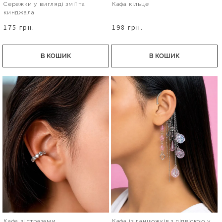
Сережки у вигляді змії та
Кафа кільце
кинджала
175 грн.
198 грн.
В КОШИК
В КОШИК
Кафа зі стразами
Кафа із ланцюжків з підвіскою у