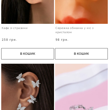
Кафа зі стразами
Сережка обманка у ніс з
кристалом
258 грн.
98 грн.
В КОШИК
В КОШИК