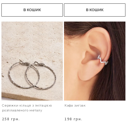
В КОШИК
В КОШИК
Сережки кільця з імітацією
Кафа зигзак
розплавленого металу
258 грн.
198 грн.