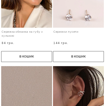
Сережка обманка на губу з
Сережки пусети
кулькою
84 грн.
144 грн.
В КОШИК
В КОШИК