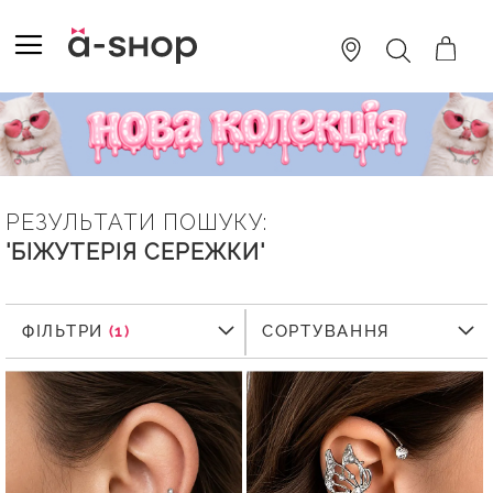
SKIP
TO
TOGGLE NAV
ПОШУК
CONTENT
РЕЗУЛЬТАТИ ПОШУКУ:
'БІЖУТЕРІЯ СЕРЕЖКИ'
ФІЛЬТРИ
ФІЛЬТРИ
СОРТУВАННЯ