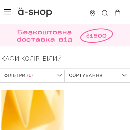
SKIP
TO
TOGGLE NAV
ПОШУК
CONTENT
КАФИ КОЛІР: БІЛИЙ
ФІЛЬТРИ
ФІЛЬТРИ
СОРТУВАННЯ