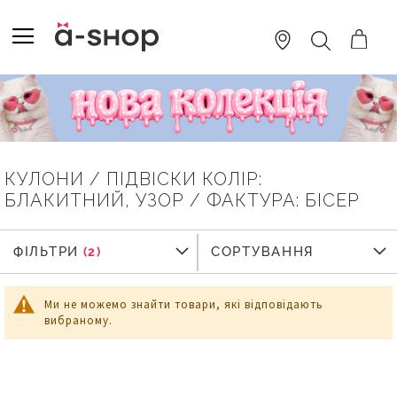
SKIP
TO
TOGGLE NAV
ПОШУК
CONTENT
КУЛОНИ / ПІДВІСКИ КОЛІР:
БЛАКИТНИЙ, УЗОР / ФАКТУРА: БIСЕР
ФІЛЬТРИ
ФІЛЬТРИ
СОРТУВАННЯ
Ми не можемо знайти товари, які відповідають
вибраному.