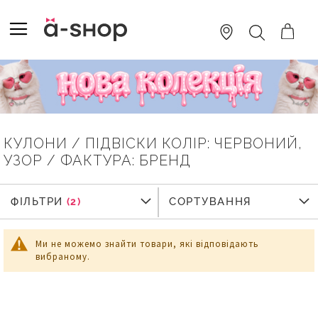
SKIP
TO
TOGGLE NAV
ПОШУК
CONTENT
КУЛОНИ / ПІДВІСКИ КОЛІР: ЧЕРВОНИЙ,
УЗОР / ФАКТУРА: БРЕНД
ФІЛЬТРИ
ФІЛЬТРИ
СОРТУВАННЯ
Ми не можемо знайти товари, які відповідають
вибраному.