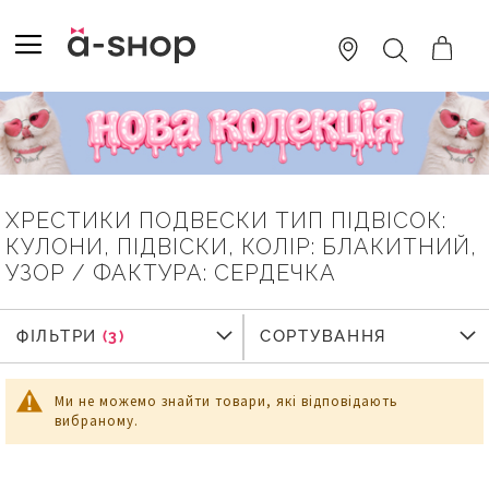
SKIP
TO
TOGGLE NAV
ПОШУК
CONTENT
ХРЕСТИКИ ПОДВЕСКИ ТИП ПІДВІСОК:
КУЛОНИ, ПІДВІСКИ, КОЛІР: БЛАКИТНИЙ,
УЗОР / ФАКТУРА: СЕРДЕЧКА
ФІЛЬТРИ
ФІЛЬТРИ
СОРТУВАННЯ
Ми не можемо знайти товари, які відповідають
вибраному.