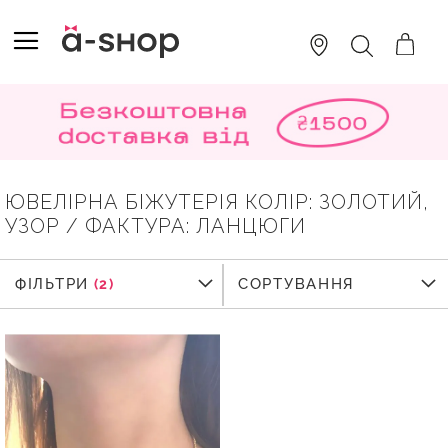
SKIP
TO
TOGGLE NAV
ПОШУК
CONTENT
ЮВЕЛІРНА БІЖУТЕРІЯ КОЛІР: ЗОЛОТИЙ,
УЗОР / ФАКТУРА: ЛАНЦЮГИ
ФІЛЬТРИ
ФІЛЬТРИ
СОРТУВАННЯ