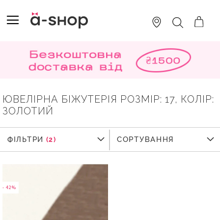
SKIP
TO
TOGGLE NAV
ПОШУК
CONTENT
ЮВЕЛІРНА БІЖУТЕРІЯ РОЗМІР: 17, КОЛІР:
ЗОЛОТИЙ
ФІЛЬТРИ
ФІЛЬТРИ
СОРТУВАННЯ
- 42%