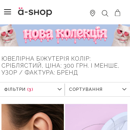
SKIP
TO
TOGGLE NAV
ПОШУК
CONTENT
ЮВЕЛІРНА БІЖУТЕРІЯ КОЛІР:
СРІБЛЯСТИЙ, ЦІНА: 300 ГРН. І МЕНШЕ,
УЗОР / ФАКТУРА: БРЕНД
ФІЛЬТРИ
ФІЛЬТРИ
СОРТУВАННЯ