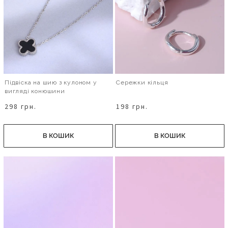
Підвіска на шию з кулоном у
Сережки кільця
вигляді конюшини
298 грн.
198 грн.
В КОШИК
В КОШИК