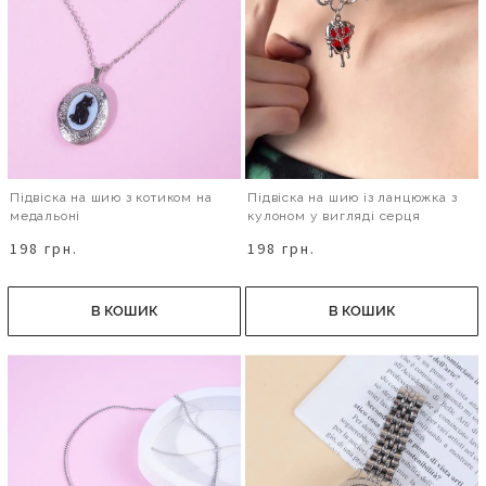
Підвіска на шию з котиком на
Підвіска на шию із ланцюжка з
медальоні
кулоном у вигляді серця
198 грн.
198 грн.
В КОШИК
В КОШИК