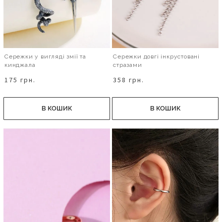
Сережки у вигляді змії та
Сережки довгі інкрустовані
кинджала
стразами
175 грн.
358 грн.
В КОШИК
В КОШИК