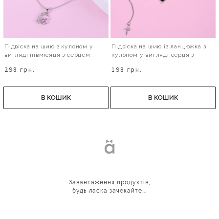
Підвіска на шию з кулоном у
Підвіска на шию із ланцюжка з
вигляді півмісяця з серцем
кулоном у вигляді серця з
зіркою
298 грн.
198 грн.
В КОШИК
В КОШИК
Завантаження продуктів,
будь ласка зачекайте...