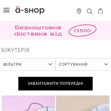
SKIP
TO
TOGGLE NAV
ПОШУК
CONTENT
БІЖУТЕРІЯ
ФІЛЬТРИ
СОРТУВАННЯ
ЗАВАНТАЖИТИ ПОПЕРЕДНІ