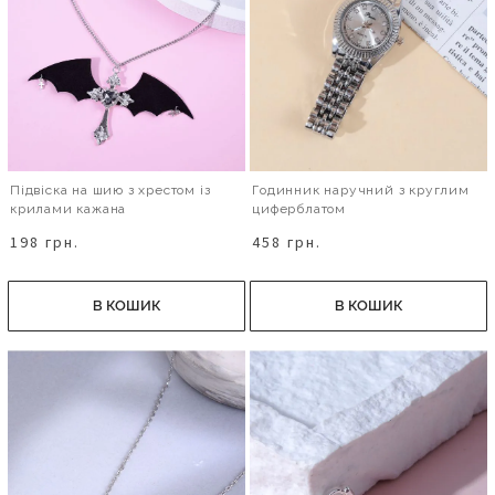
Підвіска на шию з хрестом із
Годинник наручний з круглим
крилами кажана
циферблатом
198 грн.
458 грн.
В КОШИК
В КОШИК