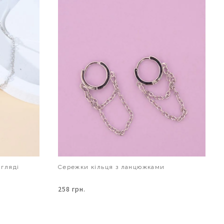
игляді
Сережки кільця з ланцюжками
258 грн.
В КОШИК