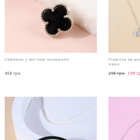
Сережки у вигляді конюшини
Підвіска на ш
зірки
458 грн.
298 грн.
199 г
В КОШИК