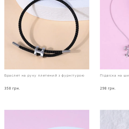
Браслет на руку плетений з фурнітурою
Підвіска на ш
358 грн.
298 грн.
В КОШИК