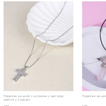
Підвіска на шию з кулоном у вигляді
Підвіска на ш
хреста у стразах