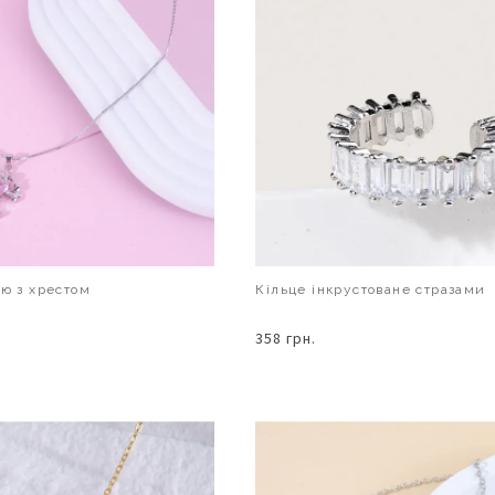
ию з хрестом
Кільце інкрустоване стразами
358 грн.
В КОШИК
В КОШИК