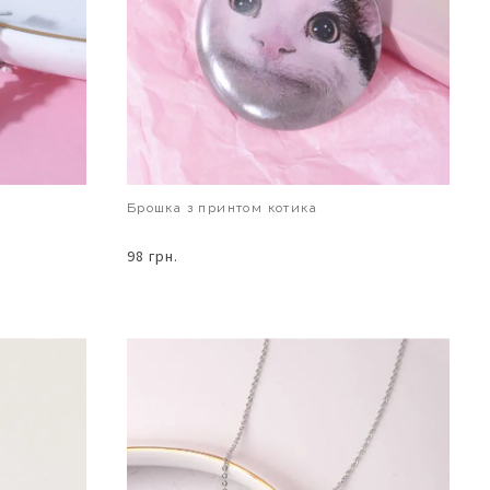
Брошка з принтом котика
98 грн.
В КОШИК