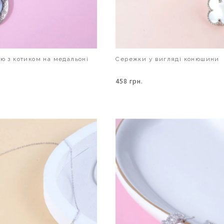
ию з котиком на медальоні
Сережки у вигляді конюшини
458 грн.
В КОШИК
В КОШИК