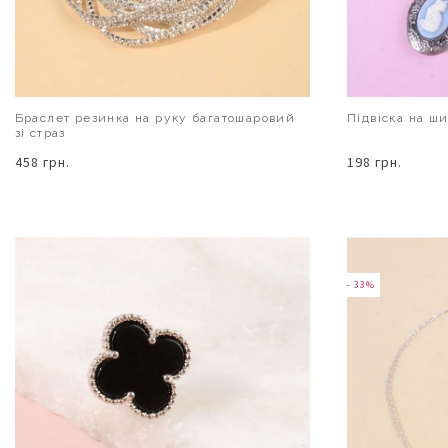
Браслет резинка на руку багатошаровий
Підвіска на ш
зі страз
458 грн.
198 грн.
В КОШИК
- 33%