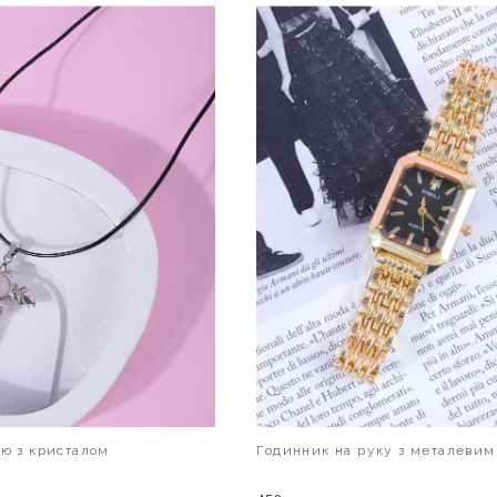
ию з кристалом
Годинник на руку з металевим