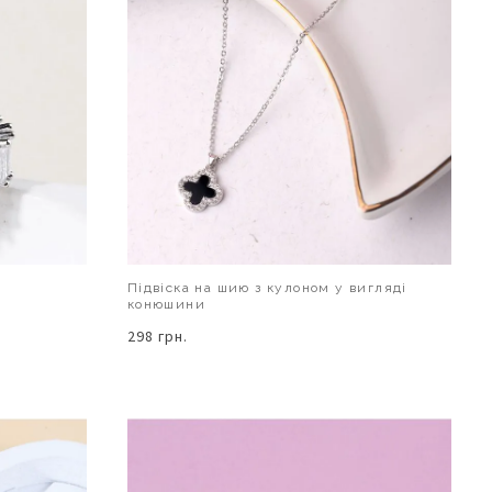
Підвіска на шию з кулоном у вигляді
конюшини
298 грн.
В КОШИК