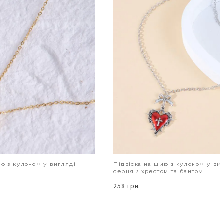
ию з кулоном у вигляді
Підвіска на шию з кулоном у в
серця з хрестом та бантом
258 грн.
В КОШИК
В КОШИК