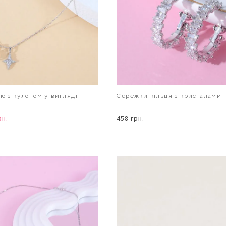
ию з кулоном у вигляді
Сережки кільця з кристалами
рн.
458 грн.
В КОШИК
В КОШИК