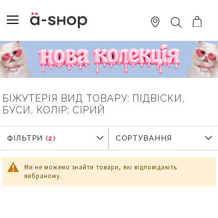
SKIP
TO
TOGGLE NAV
ПОШУК
CONTENT
БІЖУТЕРІЯ ВИД ТОВАРУ: ПІДВІСКИ,
БУСИ, КОЛІР: СІРИЙ
ФІЛЬТРИ
ФІЛЬТРИ
СОРТУВАННЯ
Ми не можемо знайти товари, які відповідають
вибраному.