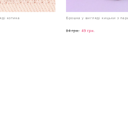
яді котика
Брошка у вигляді кицьки з па
84 грн.
49 грн.
В КОШИК
В КОШИК