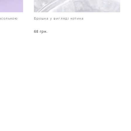
расолькою
Брошка у вигляді котика
68 грн.
В КОШИК