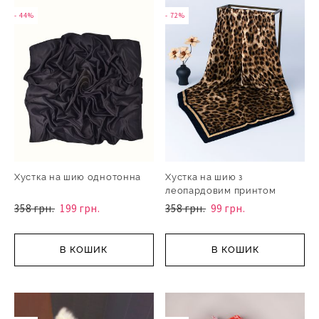
- 44%
- 72%
Хустка на шию однотонна
Хустка на шию з
леопардовим принтом
358 грн.
199 грн.
358 грн.
99 грн.
В КОШИК
В КОШИК