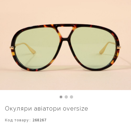
Перейти
Окуляри авіатори oversize
до
початку
Код товару
268267
галереї
зображень