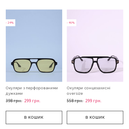
- 24%
- 46%
Окуляри з перфорованими
Окуляри сонцезахисні
дужками
oversize
398 грн.
299 грн.
558 грн.
299 грн.
В КОШИК
В КОШИК