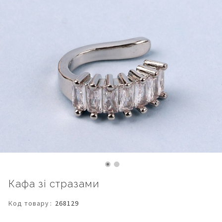
Перейти
Кафа зі стразами
до
початку
Код товару
268129
галереї
зображень