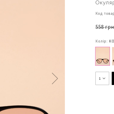
Окуля
Код това
558 грн
Колір:
КО