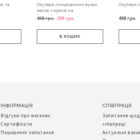
ою та
Окуляри сонцезахисні вузькі
Окуляри с
маска з зіркою на
498 грн.
299 грн.
498 грн.
В КОШИК
ІНФОРМАЦІЯ
СПІВПРАЦЯ
Відгуки про магазин
Запитання що
Сертифікати
співпраці
Поширенні запитання
Актуальні вака