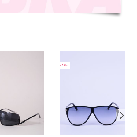
- 64%