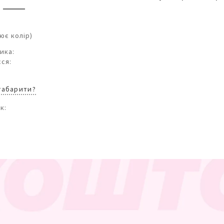
ює колір)
ика:
ся:
 габарити?
к: