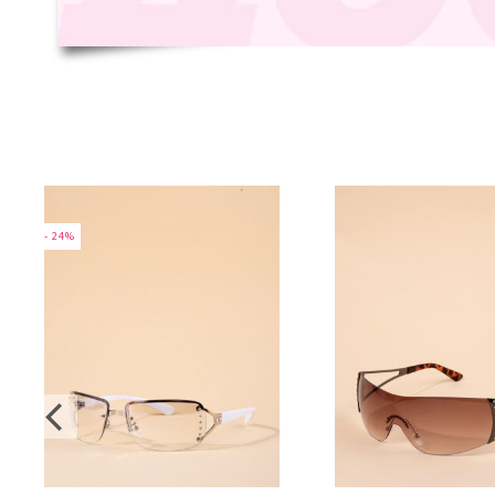
- 24%