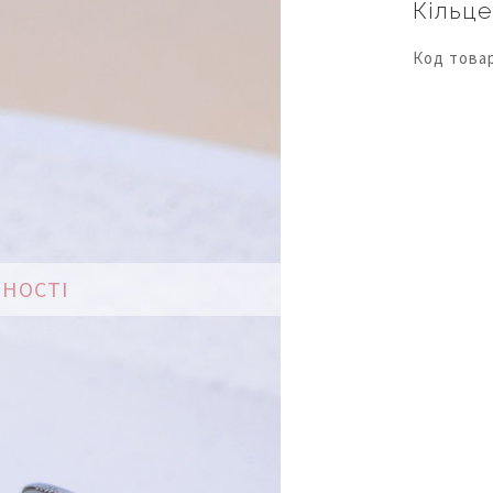
Кільц
Код това
ВНОСТІ