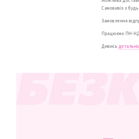
Можлива доставк
Самовивіз з будь 
Замовлення відп
Працюємо ПН-НД з
Дивись
детальні