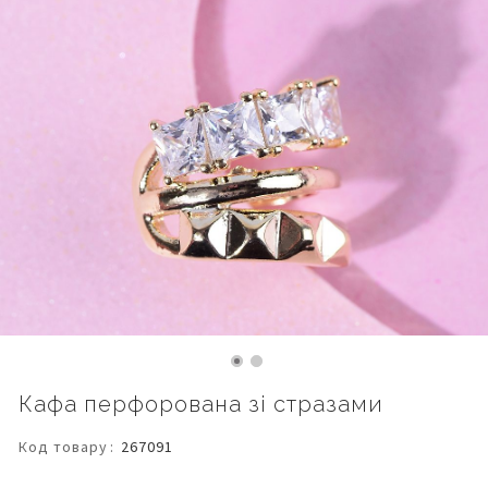
Перейти
Кафа перфорована зі стразами
до
початку
Код товару
267091
галереї
зображень