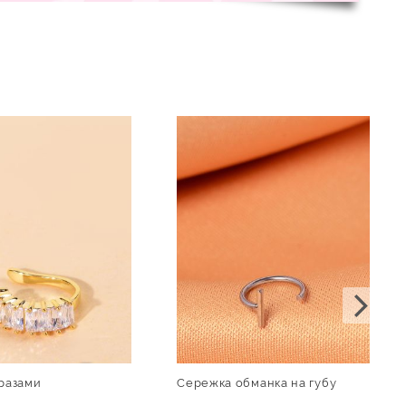
тразами
Сережка обманка на губу