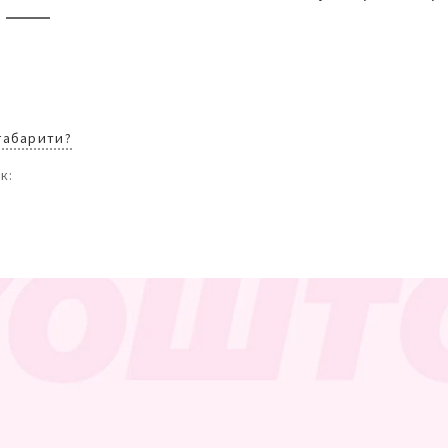
 габарити?
к: