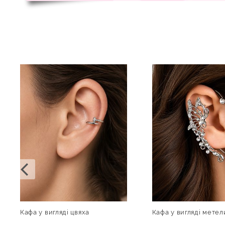
Кафа у вигляді цвяха
Кафа у вигляді метел