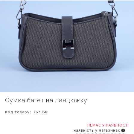
Перейти
Сумка багет на ланцюжку
до
початку
Код товару
267058
галереї
зображень
НЕМАЄ У НАЯВНОСТІ
наявність у магазинах