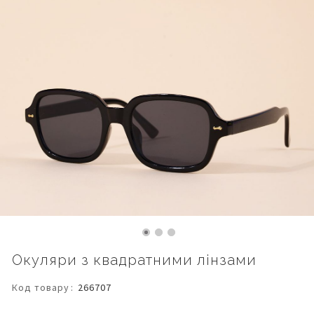
Перейти
Окуляри з квадратними лінзами
до
початку
Код товару
266707
галереї
зображень