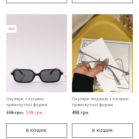
- 50%
Окуляри з лінзами
Окуляри іміджеві з лінзами
прямокутної форми
прямокутної форми
398 грн.
199 грн.
498 грн.
В КОШИК
В КОШИК