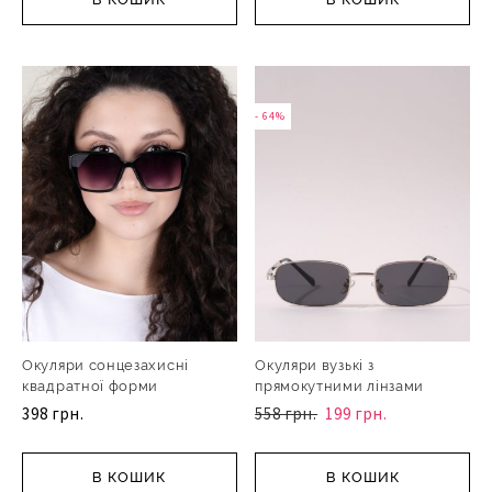
- 64%
Окуляри сонцезахисні
Окуляри вузькі з
квадратної форми
прямокутними лінзами
398 грн.
558 грн.
199 грн.
В КОШИК
В КОШИК