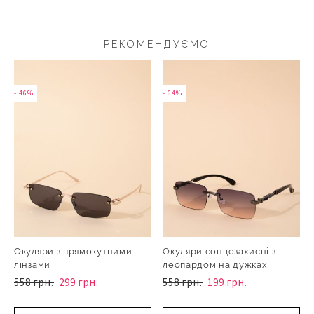
РЕКОМЕНДУЄМО
- 46%
- 64%
Окуляри з прямокутними
Окуляри сонцезахисні з
лінзами
леопардом на дужках
558 грн.
299 грн.
558 грн.
199 грн.