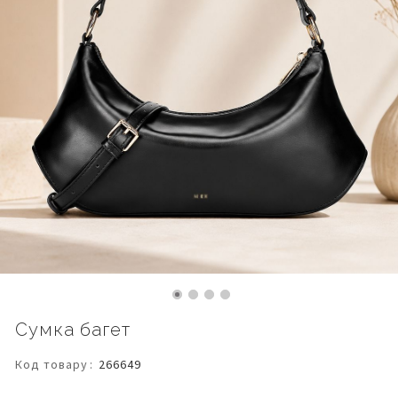
Перейти
Сумка багет
до
початку
Код товару
266649
галереї
зображень