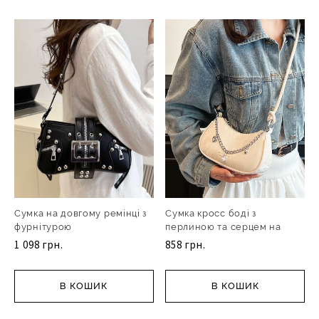
Сумка на довгому ремінці з
Сумка кросс боді з
фурнітурою
перлиною та серцем на
ланц
1 098 грн.
858 грн.
В КОШИК
В КОШИК