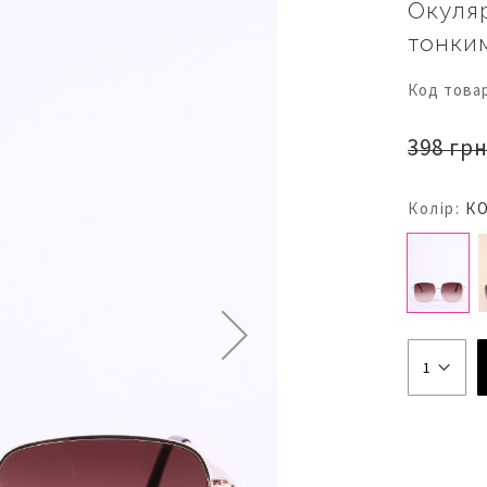
Окуляр
тонки
Код това
398 грн
Колір:
К