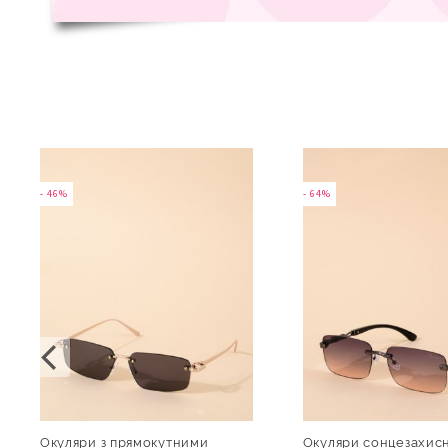
- 46%
- 64%
Окуляри з прямокутними
Окуляри сонцезахисн