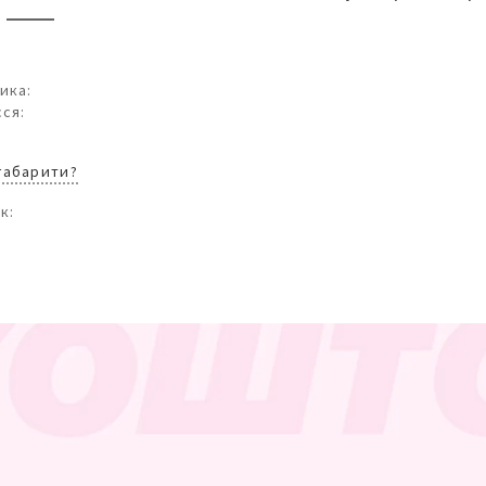
ика:
ся:
 габарити?
к: