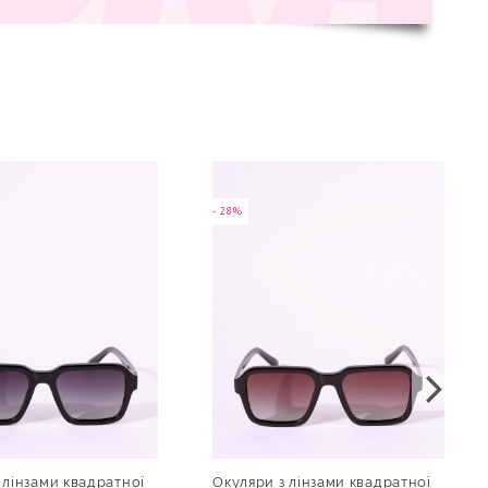
- 28%
 лінзами квадратної
Окуляри з лінзами квадратної