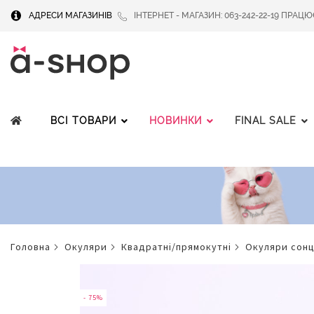
АДРЕСИ МАГАЗИНІВ
ІНТЕРНЕТ - МАГАЗИН: 063-242-22-19 ПРАЦЮЄМ
ВСІ ТОВАРИ
НОВИНКИ
FINAL SALE
головна
окуляри
квадратні/прямокутні
окуляри сон
Перейти
до
кінця
- 75%
- 75%
галереї