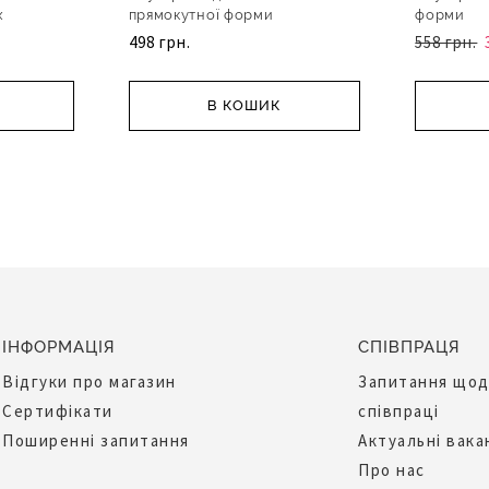
х
прямокутної форми
форми
498 грн.
558 грн.
В КОШИК
ІНФОРМАЦІЯ
СПІВПРАЦЯ
Відгуки про магазин
Запитання що
Сертифікати
співпраці
Поширенні запитання
Актуальні вака
Про нас