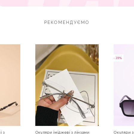
РЕКОМЕНДУЄМО
- 28%
і з
Окуляри іміджеві з лінзами
Окуляри з