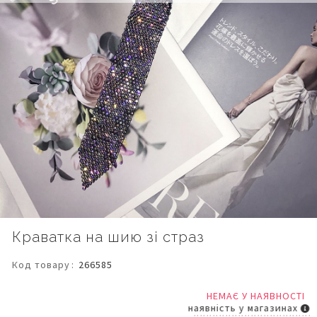
Перейти
Краватка на шию зі страз
до
початку
Код товару
266585
галереї
зображень
НЕМАЄ У НАЯВНОСТІ
наявність у магазинах