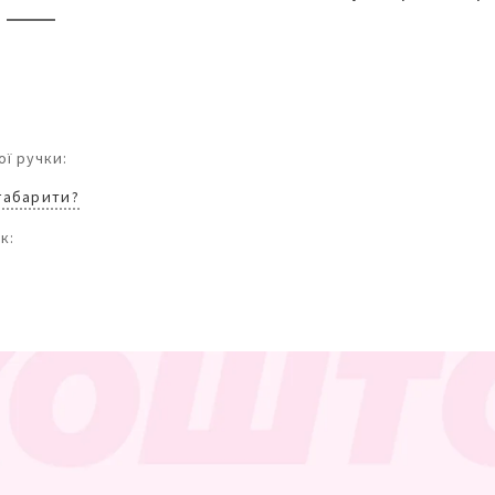
ї ручки:
 габарити?
к: