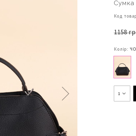
Сумка
Код това
1158 гр
Колір:
Ч