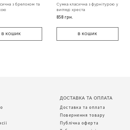
сична з брелоком та
Сумка класична з фурнітурою у
кою
вигляді хреста
858 грн.
В КОШИК
В КОШИК
ДОСТАВКА ТА ОПЛАТА
до
Доставка та оплата
Повернення товару
нсії
Публічна оферта