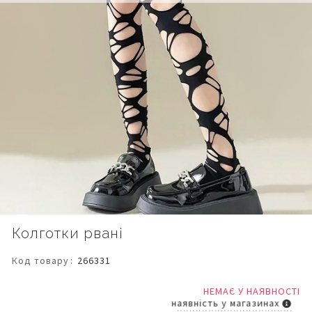
Перейти
Колготки рвані
до
початку
Код товару
266331
галереї
зображень
НЕМАЄ У НАЯВНОСТІ
наявність у магазинах