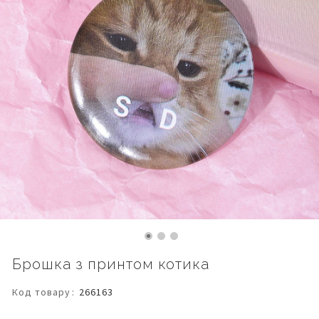
Перейти
Брошка з принтом котика
до
початку
Код товару
266163
галереї
зображень