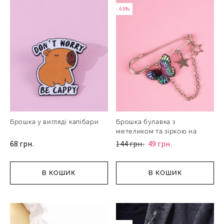
- 65%
Брошка у вигляді капібари
Брошка булавка з
метеликом та зіркою на
ланцю
68 грн.
144 грн.
49 грн.
В КОШИК
В КОШИК