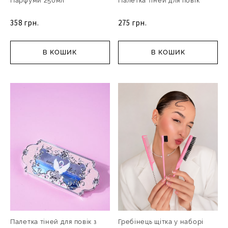
Парфуми 250мл
Палетка тіней для повік
358 грн.
275 грн.
В КОШИК
В КОШИК
Палетка тіней для повік з
Гребінець щітка у наборі