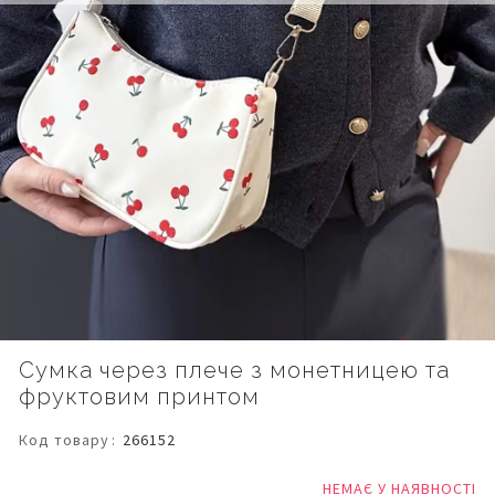
Перейти
Сумка через плече з монетницею та
до
фруктовим принтом
початку
галереї
зображень
Код товару
266152
НЕМАЄ У НАЯВНОСТІ