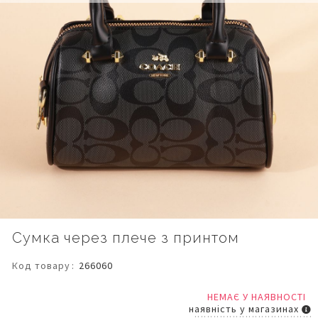
Перейти
Сумка через плече з принтом
до
початку
Код товару
266060
галереї
зображень
НЕМАЄ У НАЯВНОСТІ
наявність у магазинах