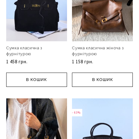
Сумка класична з
Сумка класична жіноча з
фурнітурою
фурнітурою
1 458 грн.
1 158 грн.
В КОШИК
В КОШИК
- 63%
- 63%
- 63%