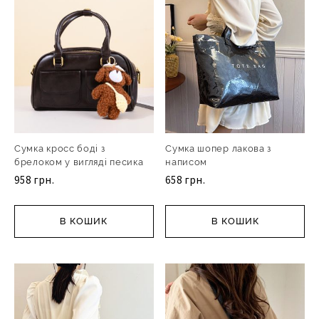
Сумка кросс боді з
Сумка шопер лакова з
брелоком у вигляді песика
написом
958 грн.
658 грн.
В КОШИК
В КОШИК