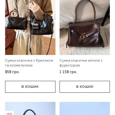
Сумка класична з брелоком
Сумка класична жіноча з
та косметичкою
фурнітурою
858 грн.
1 158 грн.
В КОШИК
В КОШИК
- 48%
- 48%
- 48%