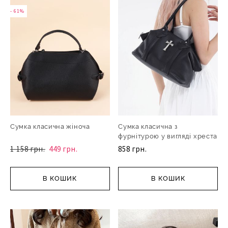
- 61%
- 61%
- 61%
Сумка класична жіноча
Сумка класична з
фурнітурою у вигляді хреста
1 158 грн.
449 грн.
858 грн.
В КОШИК
В КОШИК