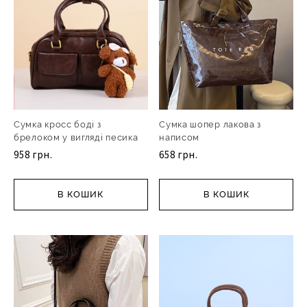
Сумка кросс боді з
Сумка шопер лакова з
брелоком у вигляді песика
написом
958 грн.
658 грн.
В КОШИК
В КОШИК