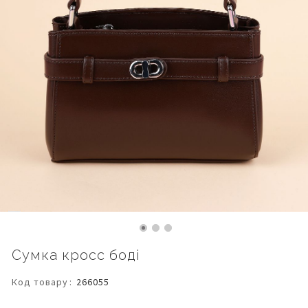
Перейти
Сумка кросс боді
до
початку
Код товару
266055
галереї
зображень