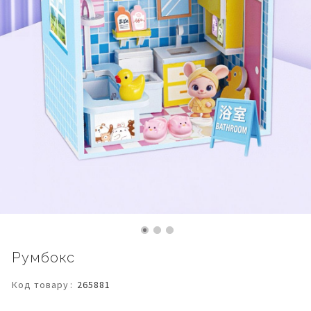
Перейти
Румбокс
до
початку
Код товару
265881
галереї
зображень