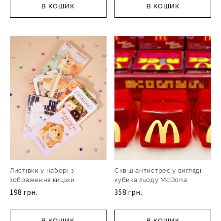
В КОШИК
В КОШИК
Листівки у наборі з
Сквіш антистрес у вигляді
зображення кицьки
кубика льоду McDona
198 грн.
358 грн.
В КОШИК
В КОШИК