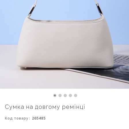
Перейти
Сумка на довгому ремінці
до
початку
Код товару
265485
галереї
зображень