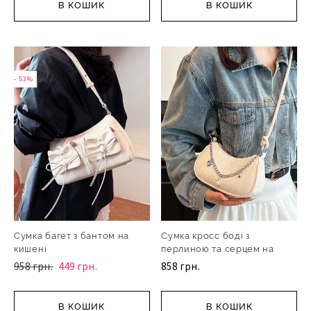
В КОШИК
В КОШИК
- 53%
Сумка багет з бантом на
Сумка кросс боді з
кишені
перлиною та серцем на
ланц
958 грн.
449 грн.
858 грн.
В КОШИК
В КОШИК