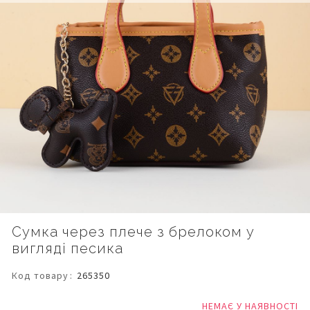
Перейти
Сумка через плече з брелоком у
до
вигляді песика
початку
галереї
зображень
Код товару
265350
НЕМАЄ У НАЯВНОСТІ