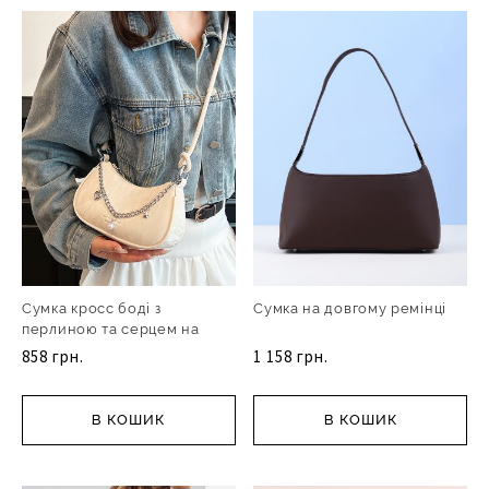
Сумка кросс боді з
Сумка на довгому ремінці
перлиною та серцем на
ланц
858 грн.
1 158 грн.
В КОШИК
В КОШИК