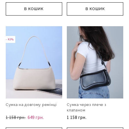
В КОШИК
В КОШИК
- 43%
- 43%
Сумка на довгому ремінці
Сумка через плече з
клапаном
1 158 грн.
649 грн.
1 158 грн.