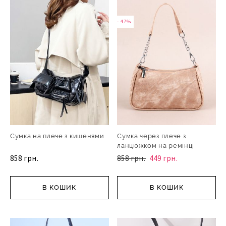
- 47%
- 47%
Сумка на плече з кишенями
Сумка через плече з
ланцюжком на ремінці
858 грн.
858 грн.
449 грн.
В КОШИК
В КОШИК