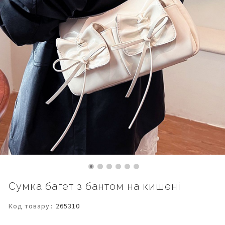
Перейти
Сумка багет з бантом на кишені
до
початку
Код товару
265310
галереї
зображень