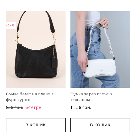
- 24%
- 24%
Сумка багет на плече з
Сумка через плече з
фурнітурою
клапаном
858 грн.
649 грн.
1 158 грн.
В КОШИК
В КОШИК