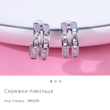
Перейти
Сережки півкільця
до
початку
Код товару
265239
галереї
зображень