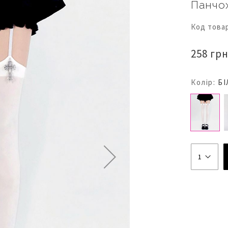
Панчох
Код това
258 грн
Колір:
БІ