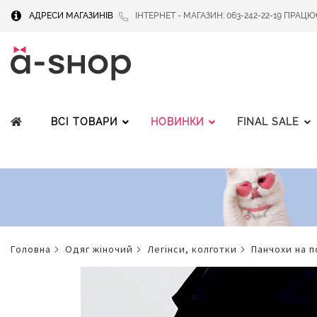
АДРЕСИ МАГАЗИНІВ
ІНТЕРНЕТ - МАГАЗИН: 063-242-22-19 ПРАЦЮЄМ
ВСІ ТОВАРИ
НОВИНКИ
FINAL SALE
головна
одяг жіночий
легінси, колготки
панчохи на 
Перейти
до
кінця
галереї