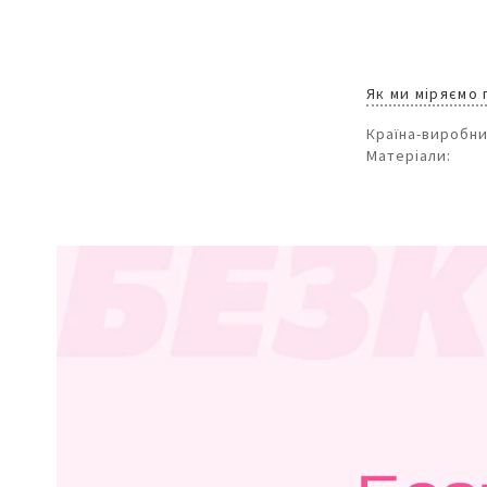
Як ми міряємо
Країна-виробни
Матеріали: