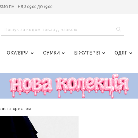
О ПН - НД З 09:00 ДО 19:00
ПОШУ
ПОШУК
ОКУЛЯРИ
СУМКИ
БІЖУТЕРІЯ
ОДЯГ
поясі з хрестом