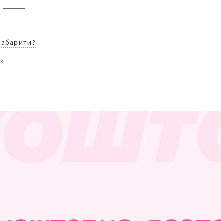
 габарити?
к: