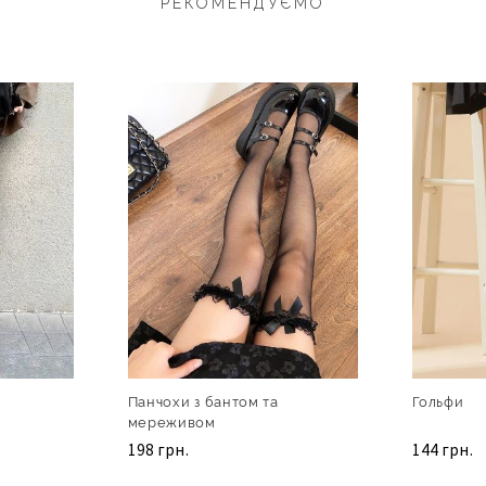
РЕКОМЕНДУЄМО
Панчохи з бантом та
Гольфи
мереживом
198 грн.
144 грн.