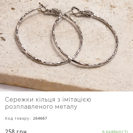
Перейти
Сережки кільця з імітацією
до
розплавленого металу
початку
галереї
зображень
Код товару
264667
258 грн.
В НАЯВНОСТІ