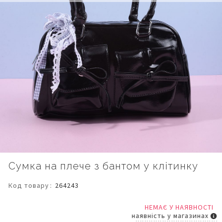
Перейти
Сумка на плече з бантом у клітинку
до
початку
Код товару
264243
галереї
зображень
НЕМАЄ У НАЯВНОСТІ
наявність у магазинах