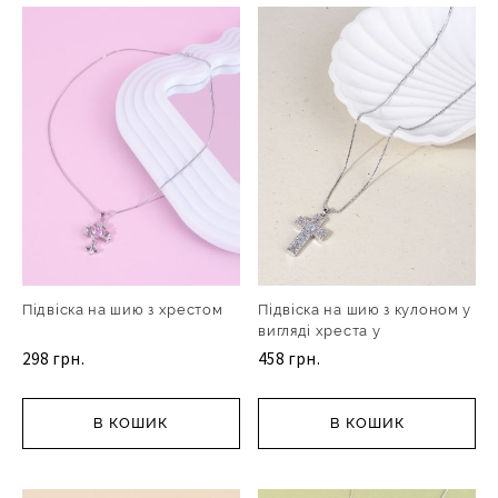
Підвіска на шию з хрестом
Підвіска на шию з кулоном у
вигляді хреста у
298 грн.
458 грн.
В КОШИК
В КОШИК