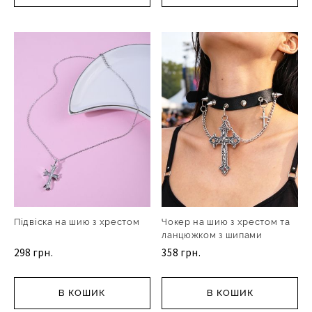
Підвіска на шию з хрестом
Чокер на шию з хрестом та
ланцюжком з шипами
298 грн.
358 грн.
В КОШИК
В КОШИК