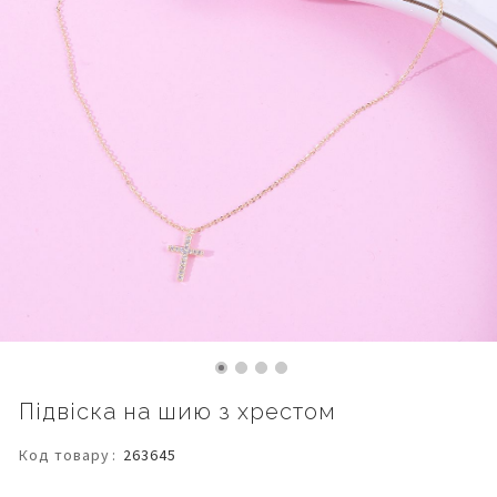
Перейти
Підвіска на шию з хрестом
до
початку
Код товару
263645
галереї
зображень