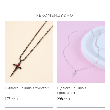
РЕКОМЕНДУЄМО
Підвіска на шию з хрестом
Підвіска на шию з
хрестиком
175 грн.
298 грн.