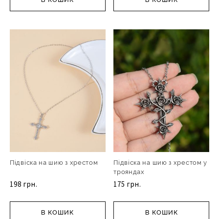
Підвіска на шию з хрестом
Підвіска на шию з хрестом у
трояндах
198 грн.
175 грн.
В КОШИК
В КОШИК